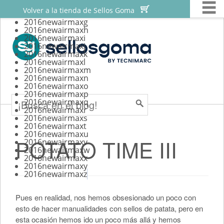
M


Skip
Sellos personalizados
Volver a la tienda de Sellos Goma
to
2016newairmaxg
Sellos para scrapbooking
2016newairmaxh
content
2016newairmaxi
Sellos para bodas
2016newairmaxj
2016newairmaxk
Sellos automaticos
2016newairmaxl
2016newairmaxm
2016newairmaxn
Tutoriales
Search
2016newairmaxo
2016newairmaxp
2016newairmaxq
2016newairmaxr
2016newairmaxs
2016newairmaxt
2016newairmaxu
POTATO TIME III
2016newairmaxv
2016newairmaxw
2016newairmaxx
2016newairmaxy
2016newairmaxz
Pues en realidad, nos hemos obsesionado un poco con
esto de hacer manualidades con sellos de patata, pero en
esta ocasión hemos ido un poco más allá y hemos