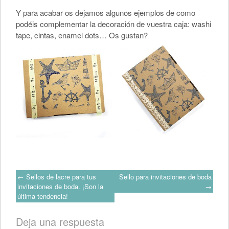
Y para acabar os dejamos algunos ejemplos de como
podéis complementar la decoración de vuestra caja: washi
tape, cintas, enamel dots… Os gustan?
Post
←
Sellos de lacre para tus
Sello para invitaciones de boda
invitaciones de boda. ¡Son la
→
última tendencia!
navigation
Deja una respuesta