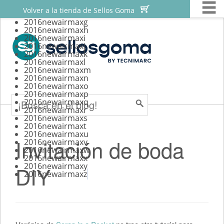
M


Skip
Sellos personalizados
Volver a la tienda de Sellos Goma
to
2016newairmaxg
Sellos para scrapbooking
2016newairmaxh
content
2016newairmaxi
Sellos para bodas
2016newairmaxj
2016newairmaxk
Sellos automaticos
2016newairmaxl
2016newairmaxm
2016newairmaxn
Tutoriales
Search
2016newairmaxo
2016newairmaxp
2016newairmaxq
2016newairmaxr
2016newairmaxs
2016newairmaxt
2016newairmaxu
Invitación de boda
2016newairmaxv
2016newairmaxw
2016newairmaxx
2016newairmaxy
DIY
2016newairmaxz