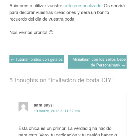
Animaros a utilizar vuestro
sello personalizado
! Os servirá
para decorar vuestras creaciones y será un bonito
recuerdo del día de vuestra boda!
Nos vemos pronto! 🙂
Post
←
Tutorial fondos con gelatos
Miniálbum con los sellos bebé
de Personalmark
→
navigation
5 thoughts on “
Invitación de boda DIY
”
sara
says:
19 marzo, 2015 at 11:57 am
Esta chica es un primor. La verdad q ha nacido
para esto. Vero, tu dedicación y tu pasión hacen q