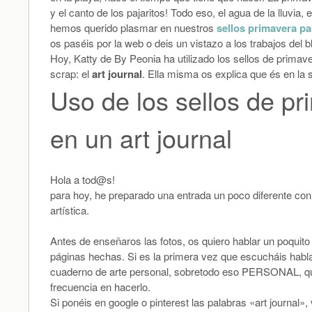
y el canto de los pajaritos! Todo eso, el agua de la lluvia, e
hemos querido plasmar en nuestros
sellos primavera p
os paséis por la web o deis un vistazo a los trabajos del
Hoy, Katty de By Peonia ha utilizado los sellos de primav
scrap: el
art journal
. Ella misma os explica que és en la s
Uso de los sellos de p
en un art journal
Hola a tod@s!
para hoy, he preparado una entrada un poco diferente con 
artística.
Antes de enseñaros las fotos, os quiero hablar un poquito
páginas hechas. Si es la primera vez que escucháis habla
cuaderno de arte personal, sobretodo eso PERSONAL, que 
frecuencia en hacerlo.
Si ponéis en google o pinterest las palabras «art journal»,