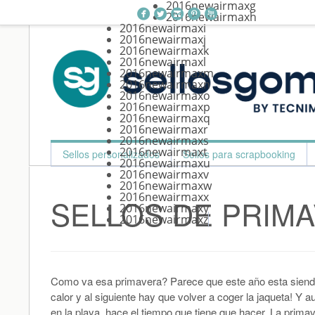
2016newairmaxg


2016newairmaxh
2016newairmaxi
2016newairmaxj
2016newairmaxk
2016newairmaxl
2016newairmaxm
2016newairmaxn
2016newairmaxo
2016newairmaxp
2016newairmaxq
2016newairmaxr
2016newairmaxs
2016newairmaxt
Skip
Sellos personalizados
Sellos para scrapbooking
2016newairmaxu
to
2016newairmaxv
content
2016newairmaxw
2016newairmaxx
SELLOS DE PRIM
2016newairmaxy
2016newairmaxz
Como va esa primavera? Parece que este año esta siendo
calor y al siguiente hay que volver a coger la jaqueta! Y
en la playa, hace el tiempo que tiene que hacer. La primav