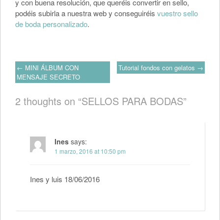
y con buena resolución, que queréis convertir en sello,
podéis subirla a nuestra web y conseguiréis
vuestro sello
de boda personalizado
.
Post
←
MINI ÁLBUM CON
Tutorial fondos con gelatos
→
MENSAJE SECRETO
navigation
2 thoughts on “
SELLOS PARA BODAS
”
Ines
says:
1 marzo, 2016 at 10:50 pm
Ines y luis 18/06/2016