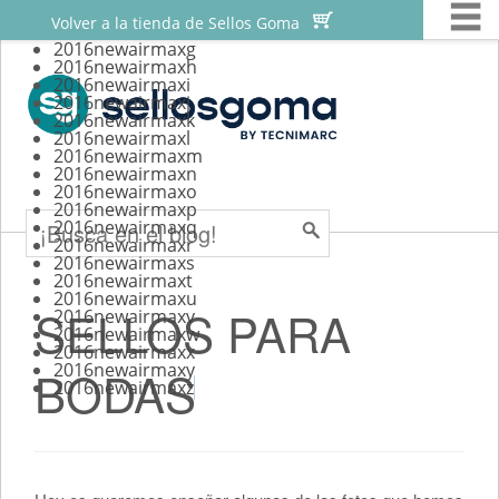
M


Skip
Sellos personalizados
Volver a la tienda de Sellos Goma
to
2016newairmaxg
Sellos para scrapbooking
2016newairmaxh
content
2016newairmaxi
Sellos para bodas
2016newairmaxj
2016newairmaxk
Sellos automaticos
2016newairmaxl
2016newairmaxm
2016newairmaxn
Tutoriales
Search
2016newairmaxo
2016newairmaxp
2016newairmaxq
2016newairmaxr
2016newairmaxs
2016newairmaxt
2016newairmaxu
SELLOS PARA
2016newairmaxv
2016newairmaxw
2016newairmaxx
2016newairmaxy
BODAS
2016newairmaxz