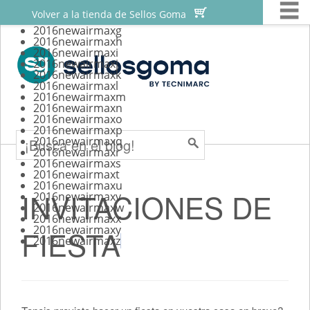
M


Skip
Sellos personalizados
Volver a la tienda de Sellos Goma
to
2016newairmaxg
Sellos para scrapbooking
2016newairmaxh
content
2016newairmaxi
Sellos para bodas
2016newairmaxj
2016newairmaxk
Sellos automaticos
2016newairmaxl
2016newairmaxm
2016newairmaxn
Tutoriales
Search
2016newairmaxo
2016newairmaxp
2016newairmaxq
2016newairmaxr
2016newairmaxs
2016newairmaxt
2016newairmaxu
INVITACIONES DE
2016newairmaxv
2016newairmaxw
2016newairmaxx
2016newairmaxy
FIESTA
2016newairmaxz