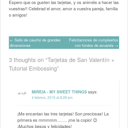
Espero que os gusten las tarjetas, y os animéis a hacer las
vuestras!! Celebrad el amor, amor a vuestra pareja, familia
o amigos!
Post
←
Sello de caucho de grandes
Felicitaciones de cumpleaños
dimensiones
con fondos de acuarela
→
navigation
3 thoughts on “
Tarjetas de San Valentín +
Tutorial Embossing
”
MIREIA - MY SWEET THINGS
says:
4 febrero, 2015 at 8:28 am
¡Me encantan las tres tarjetas! Son preciosas! La
primera es mmmmm……. ¡me la copio! 😉
¡Muchos besos y felicidades!