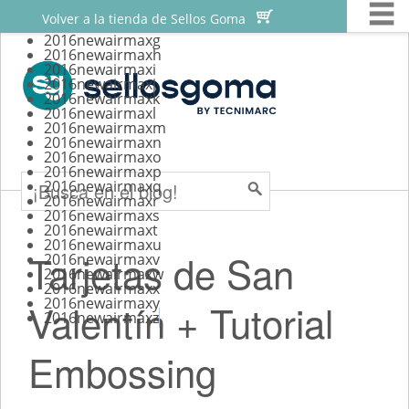
M


Skip
Sellos personalizados
Volver a la tienda de Sellos Goma
to
2016newairmaxg
Sellos para scrapbooking
2016newairmaxh
content
2016newairmaxi
Sellos para bodas
2016newairmaxj
2016newairmaxk
Sellos automaticos
2016newairmaxl
2016newairmaxm
2016newairmaxn
Tutoriales
Search
2016newairmaxo
2016newairmaxp
2016newairmaxq
2016newairmaxr
2016newairmaxs
2016newairmaxt
2016newairmaxu
Tarjetas de San
2016newairmaxv
2016newairmaxw
2016newairmaxx
2016newairmaxy
Valentín + Tutorial
2016newairmaxz
Embossing